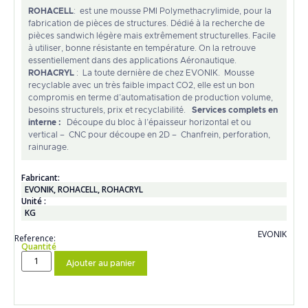
ROHACELL
: est une mousse PMI Polymethacrylimide, pour la
fabrication de pièces de structures. Dédié à la recherche de
pièces sandwich légère mais extrêmement structurelles. Facile
à utiliser, bonne résistante en température. On la retrouve
essentiellement dans des applications Aéronautique.
ROHACRYL
: La toute dernière de chez EVONIK. Mousse
recyclable avec un très faible impact CO2, elle est un bon
compromis en terme d’automatisation de production volume,
besoins structurels, prix et recyclabilité.
Services complets en
interne :
Découpe du bloc à l’épaisseur horizontal et ou
vertical – CNC pour découpe en 2D – Chanfrein, perforation,
rainurage.
Fabricant:
EVONIK
,
ROHACELL
,
ROHACRYL
Unité :
KG
EVONIK
Reference:
Quantité
Ajouter au panier