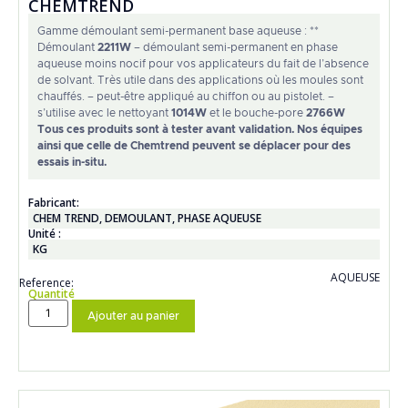
CHEMTREND
Gamme démoulant semi-permanent base aqueuse : **
Démoulant
2211W
– démoulant semi-permanent en phase
aqueuse moins nocif pour vos applicateurs du fait de l’absence
de solvant. Très utile dans des applications où les moules sont
chauffés. – peut-être appliqué au chiffon ou au pistolet. –
s’utilise avec le nettoyant
1014W
et le bouche-pore
2766W
Tous ces produits sont à tester avant validation. Nos équipes
ainsi que celle de Chemtrend peuvent se déplacer pour des
essais in-situ.
Fabricant:
CHEM TREND
,
DEMOULANT
,
PHASE AQUEUSE
Unité :
KG
AQUEUSE
Reference:
Quantité
Ajouter au panier