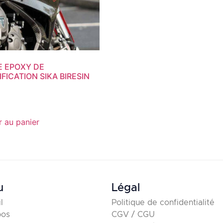
E EPOXY DE
IFICATION SIKA BIRESIN
r au panier
u
Légal
l
Politique de confidentialité
pos
CGV / CGU