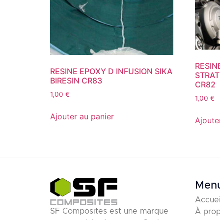
RESIN
RESINE EPOXY D INFUSION SIKA
STRAT
BIRESIN CR83
CR82
1,00
€
1,00
€
Ajouter au panier
Ajoute
Men
Accuei
SF Composites est une marque
À pro