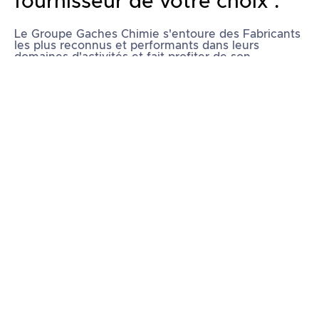
fournisseur de votre choix :
Le Groupe Gaches Chimie s'entoure des Fabricants
les plus reconnus et performants dans leurs
domaines d'activités et fait profiter de son
expérience de l'Aéronautique au service de la
division Matériaux.