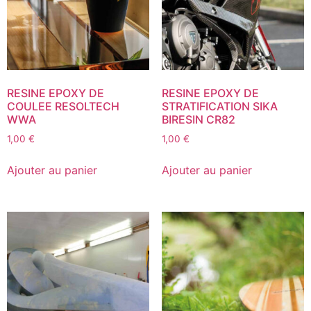
RESINE EPOXY DE
RESINE EPOXY DE
COULEE RESOLTECH
STRATIFICATION SIKA
WWA
BIRESIN CR82
1,00
€
1,00
€
Ajouter au panier
Ajouter au panier