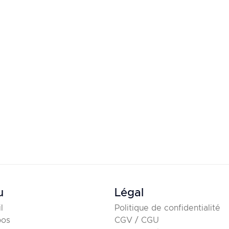
u
Légal
l
Politique de confidentialité
pos
CGV / CGU