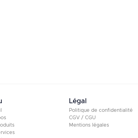
u
Légal
l
Politique de confidentialité
pos
CGV / CGU
oduits
Mentions légales
rvices