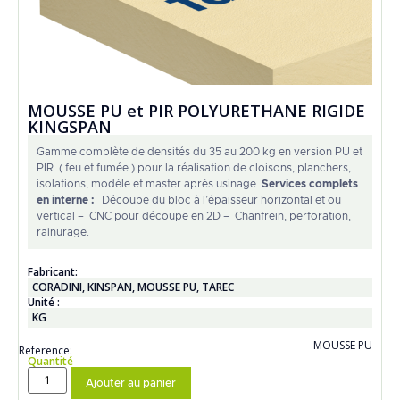
MOUSSE PU et PIR POLYURETHANE RIGIDE
KINGSPAN
Gamme complète de densités du 35 au 200 kg en version PU et
PIR ( feu et fumée ) pour la réalisation de cloisons, planchers,
isolations, modèle et master après usinage.
Services complets
en interne :
Découpe du bloc à l’épaisseur horizontal et ou
vertical – CNC pour découpe en 2D – Chanfrein, perforation,
rainurage.
Fabricant:
CORADINI
,
KINSPAN
,
MOUSSE PU
,
TAREC
Unité :
KG
MOUSSE PU
Reference:
Quantité
Ajouter au panier