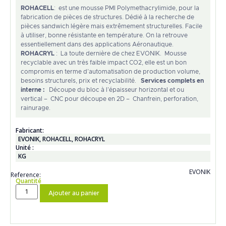
ROHACELL
: est une mousse PMI Polymethacrylimide, pour la
fabrication de pièces de structures. Dédié à la recherche de
pièces sandwich légère mais extrêmement structurelles. Facile
à utiliser, bonne résistante en température. On la retrouve
essentiellement dans des applications Aéronautique.
ROHACRYL
: La toute dernière de chez EVONIK. Mousse
recyclable avec un très faible impact CO2, elle est un bon
compromis en terme d’automatisation de production volume,
besoins structurels, prix et recyclabilité.
Services complets en
interne :
Découpe du bloc à l’épaisseur horizontal et ou
vertical – CNC pour découpe en 2D – Chanfrein, perforation,
rainurage.
Fabricant:
EVONIK
,
ROHACELL
,
ROHACRYL
Unité :
KG
EVONIK
Reference:
Quantité
Ajouter au panier