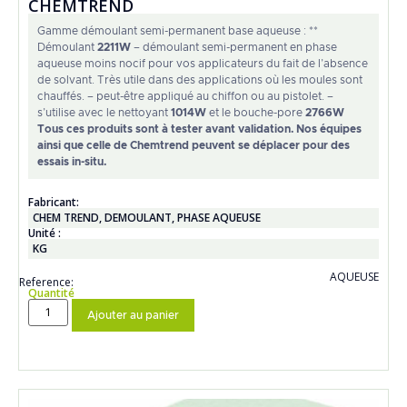
CHEMTREND
Gamme démoulant semi-permanent base aqueuse : **
Démoulant
2211W
– démoulant semi-permanent en phase
aqueuse moins nocif pour vos applicateurs du fait de l’absence
de solvant. Très utile dans des applications où les moules sont
chauffés. – peut-être appliqué au chiffon ou au pistolet. –
s’utilise avec le nettoyant
1014W
et le bouche-pore
2766W
Tous ces produits sont à tester avant validation. Nos équipes
ainsi que celle de Chemtrend peuvent se déplacer pour des
essais in-situ.
Fabricant:
CHEM TREND
,
DEMOULANT
,
PHASE AQUEUSE
Unité :
KG
AQUEUSE
Reference:
Quantité
Ajouter au panier